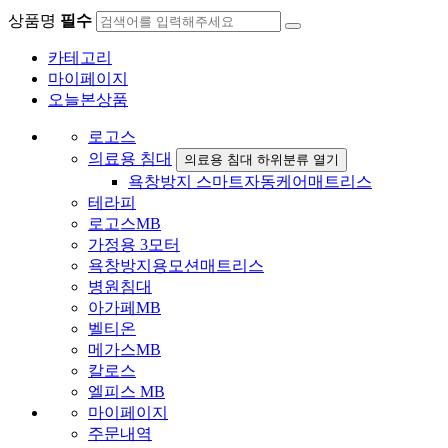
상품명
필수
카테고리
마이페이지
오늘본상품
로고스
의료용 침대
의료용 침대 하위분류 열기
욕창방지 스마트자동케어매트리스
테라피
로고스MB
가정용 3모터
욕창방지용모션매트리스
병원침대
아가페MB
벨티온
메가스MB
칼로스
엘피스 MB
마이페이지
주문내역