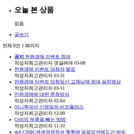
오늘 본 상품
없음
글쓰기
전체 8건
1 페이지
공지
천원경매 이벤트 참여
작성자
최고관리자
댓글
88
개
03-08
천원경매 이벤트 당첨자 발표
작성자
최고관리자
03-31
만원경매 이벤트 당첨되신 고객님댁 침대 설치영상
작성자
최고관리자
03-11
만원경매에 대한 추첨방식
작성자
최고관리자
02-04
머니투데이 신영일의 비즈플러스
작성자
최고관리자
12-09
다리의 부종을 빼는 방법
작성자
최고관리자
11-10
sbS CNBC생생경제정보 톡톡에 밀알모션베드가 방송