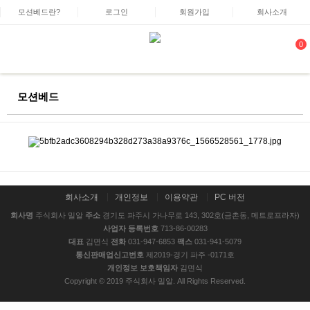
모션베드란?
로그인
회원가입
회사소개
0
모션베드
회사소개
개인정보
이용약관
PC 버전
회사명
주식회사 밀알
주소
경기도 파주시 가나무로 143, 302호(금촌동, 메트로프라자)
사업자 등록번호
713-86-00283
대표
김면식
전화
031-947-6853
팩스
031-941-5079
통신판매업신고번호
제2019-경기 파주 -0171호
개인정보 보호책임자
김면식
Copyright © 2019 주식회사 밀알. All Rights Reserved.